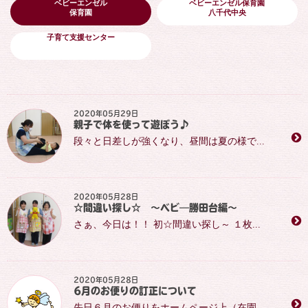
ベビーエンゼル
ベビーエンゼル保育園
保育園
八千代中央
子育て支援センター
2020年05月29日
親子で体を使って遊ぼう♪
段々と日差しが強くなり、昼間は夏の様で...
2020年05月28日
☆間違い探し☆ ～ベビ―勝田台編～
さぁ、今日は！！ 初☆間違い探し～ １枚...
2020年05月28日
6月のお便りの訂正について
先日６月のお便りをホームページ上（在園...