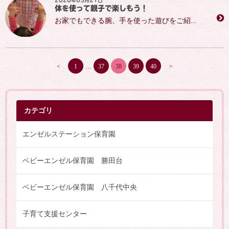
2020年05月21日
体を使って親子で楽しもう！
お家でもできる腕、手を使った遊びをご紹...
<
1
…
37
38
39
40
>
カテゴリ
エンゼルステーション保育園
ベビーエンゼル保育園 勝田台
ベビーエンゼル保育園 八千代中央
子育て支援センター